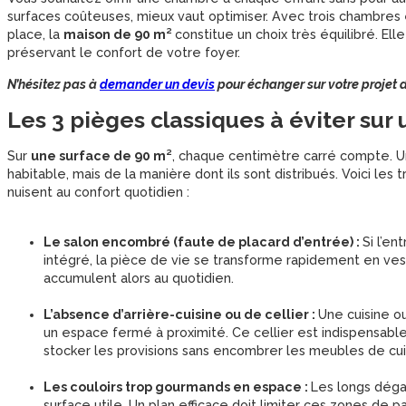
surfaces coûteuses, mieux vaut optimiser. Avec trois chambres
place, la
maison de 90 m²
constitue un choix très équilibré. El
préservant le confort de votre foyer.
N’hésitez pas à
demander un devis
pour échanger sur votre projet d
Les 3 pièges classiques à éviter sur
Sur
une surface de 90 m²
, chaque centimètre carré compte. 
habitable, mais de la manière dont ils sont distribués. Voici les 
nuisent au confort quotidien :
Le salon encombré (faute de placard d’entrée) :
Si l’e
intégré, la pièce de vie se transforme rapidement en vest
accumulent alors au quotidien.
L’absence d’arrière-cuisine ou de cellier :
Une cuisine o
un espace fermé à proximité. Ce cellier est indispensable 
stocker les provisions sans encombrer les meubles de cui
Les couloirs trop gourmands en espace :
Les longs dég
surface utile. Un plan efficace doit limiter ces zones de 