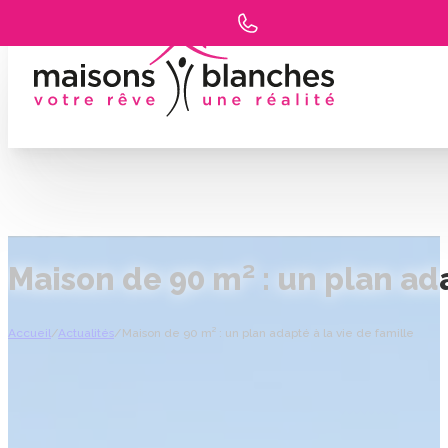
Maison de 90 m² : un plan ada
Accueil
/
Actualités
/
Maison de 90 m² : un plan adapté à la vie de famille