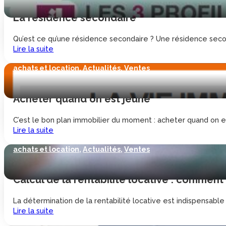
La résidence secondaire
Qu’est ce qu’une résidence secondaire ? Une résidence secon
Lire la suite
achats et location
,
Actualités
,
Ventes
Acheter quand on est jeune
C’est le bon plan immobilier du moment : acheter quand on e
Lire la suite
achats et location
,
Actualités
,
Ventes
Calcul de la rentabilité locative : comment 
La détermination de la rentabilité locative est indispensable 
Lire la suite