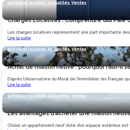
achats et location
,
Actualités
,
Ventes
Charges Locatives : Comprendre Qui Paie Q
Les charges locatives représentent une part importante des d
Lire la suite
achats et location
,
Actualités
,
Ventes
Achat de maison neuve : pourquoi faut-il se
D’après l’observatoire du Moral de l’Immobilier, les Français qu
Lire la suite
achats et location
,
Actualités
,
Ventes
Les avantages d’acheter une maison neuve
Choisir un appartement neuf doté d’un espace extérieur est 