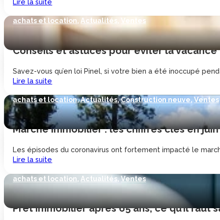
Lire la suite
achats et location
,
Actualités
,
Ventes
Conseils et astuces pour éviter la vacance l
Savez-vous qu’en loi Pinel, si votre bien a été inoccupé penda
Lire la suite
achats et location
,
Actualités
,
Construction neuve
,
Ventes
Marché immobilier : les chiffres clés en juin
Les épisodes du coronavirus ont fortement impacté le marché
Lire la suite
achats et location
,
Actualités
,
Ventes
Prêt immobilier après 65 ans, ce qu’il faut s