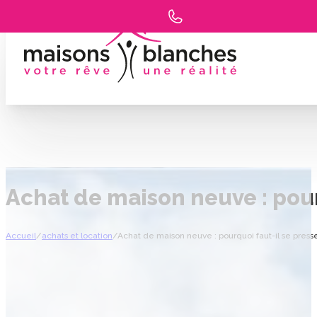
Achat de maison neuve : pourq
Accueil
/
achats et location
/
Achat de maison neuve : pourquoi faut-il se presse