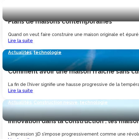
Actualités
,
technologie
Plans de maisons contemporaines
Quand on veut faire construire une maison originale et épurée
Lire la suite
Actualités
,
technologie
Comment avoir une maison fraiche sans cli
La fin de l’hiver signifie une hausse progressive de la tempéra
Lire la suite
Actualités
,
Construction neuve
,
technologie
Innovation dans la construction : les mais
L’impression 3D s’impose progressivement comme une révoluti