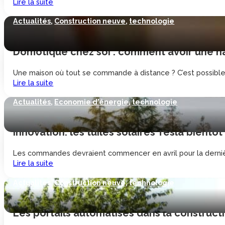
Lire la suite
Actualités
,
Construction neuve
,
technologie
Domotique chez soi : comment avoir une h
Une maison où tout se commande à distance ? C’est possible
Lire la suite
Actualités
,
Economie d'énergie
,
technologie
Innovation: les tuiles solaires Tesla bientô
Les commandes devraient commencer en avril pour la dernière o
Lire la suite
Actualités
,
Construction neuve
,
technologie
Les portails automatisés dans la construc