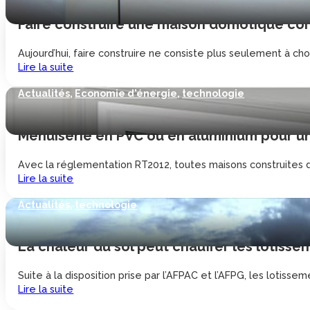
Faire construire une maison domotique co
Aujourd’hui, faire construire ne consiste plus seulement à choi
Lire la suite
Actualités
,
Economie d'énergie
,
technologie
Menuiserie en PVC ou en aluminium pour u
Avec la réglementation RT2012, toutes maisons construites da
Lire la suite
Actualités
,
technologie
La chaleur du sol peut chauffer les lotisse
Suite à la disposition prise par l’AFPAC et l’AFPG, les lotisse
Lire la suite