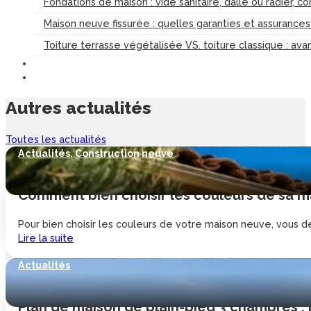
Fondations de maison : vide sanitaire, dalle ou radier, c
Maison neuve fissurée : quelles garanties et assurance
Toiture terrasse végétalisée VS. toiture classique : av
Autres
actualités
Toutes les actualités
Actualités
,
Construction neuve
Comment bien choisir les couleurs de sa ma
Pour bien choisir les couleurs de votre maison neuve, vous de
Lire la suite
Actualités
Plan de maison de plain-pied 3 chambres :