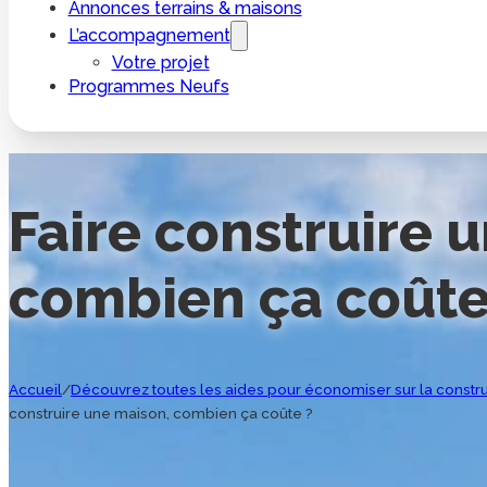
Annonces terrains & maisons
L’accompagnement
Votre projet
Programmes Neufs
Faire construire 
combien ça coûte
Accueil
/
Découvrez toutes les aides pour économiser sur la constru
construire une maison, combien ça coûte ?