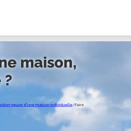
une maison,
 ?
ction neuve d'une maison individuelle
/
Faire