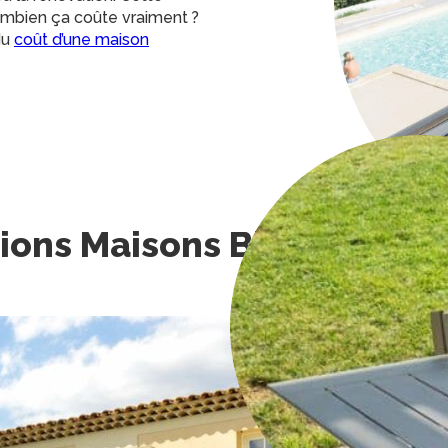
ombien ça coûte vraiment ?
du
coût d’une maison
tions Maisons Blanches
da