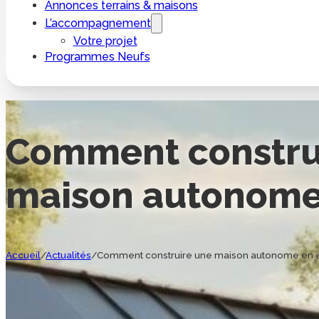
Annonces terrains & maisons
L’accompagnement
Votre projet
Programmes Neufs
Comment constru
maison autonome 
Accueil
/
Actualités
/
Comment construire une maison autonome en é