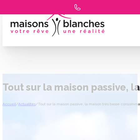
Tout sur la maison passive, 
Accueil
/
Actualités
/
Tout sur la maison passive, la maison très basse consomma