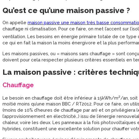
Qu’est ce qu’une maison passive ?
On appelle
maison passive une maison très basse consommati
chauffage ni climatisation. Pour ce faire, on met l’accent sur l’is
ventilation. Les besoins en énergie primaire totale de ce typ
ce qui en fait la maison la moins énergivore et la plus perfo
Les maisons passives, ou « maisons sans chauffage » sont conçues
doivent pour cela respecter plusieurs critères essentiels en te
La maison passive : critères techni
Chauffage
2
Le besoin en chauffage doit être inférieur à 15kWh/m
/an, soi
moitié moins qu’une maison BBC / RT2012. Pour ce faire, on uti
(moins de 10% d’heures de chauffage par an) et on privilégiera l
l’approvisionnement en électricité…) issu de l’énergie renouv
chaleur, voire les deux. Les panneaux à la fois photovoltaïqu
hybrides, constituent une excellente solution pour chauffer vot