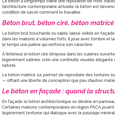
Le béton a longtemps traîné une réputation de froid, d’aust
l’architecture contemporaine actuelle, le béton est devenu l
condition de savoir comment le travailler.
Béton brut, béton ciré, béton matricé
Le béton brut bouchardé ou sablé, laissé visible en façade,
dans les maisons à volumes forts. Il joue avec l’ombre et la
le temps une patine qui renforce son caractère.
À l’intérieur, le béton ciré s’impose dans les cuisines ouvertes
légèrement satinée, crée une continuité visuelle élégante
naturel.
Le béton matricé, lui, permet de reproduire des textures 
— offrant une liberté de conception que peu d’autres matéri
Le béton en façade : quand la struct
En façade, le béton architectonique se décline en panneau
Certaines maisons contemporaines en région PACA jouent 
légèrement texturée qui dialogue avec le paysage minéral 