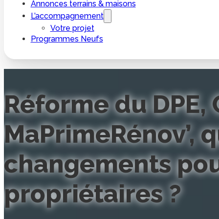
Annonces terrains & maisons
L’accompagnement
Votre projet
Programmes Neufs
Réforme du DPE, 
MaPrimeRénov’, q
changements pou
propriétaires ?