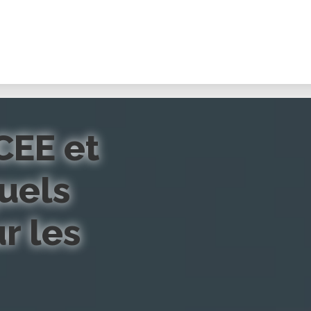
CEE et
uels
r les