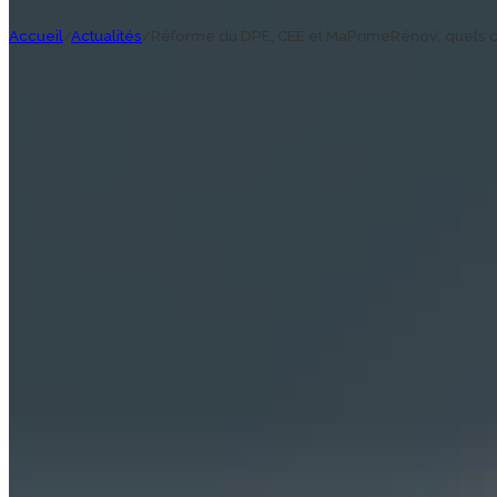
Accueil
/
Actualités
/
Réforme du DPE, CEE et MaPrimeRénov’, quels c