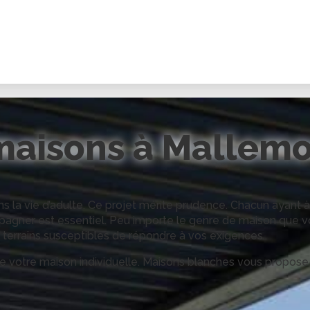
maisons à
Mallemo
 la vie d’adulte. Ce projet mérite prudence. Chacun ayant à
mpagner est essentiel. Peu importe le genre de maison que 
terrains susceptibles de répondre à vos exigences..
de votre maison individuelle. Maisons blanches vous propos