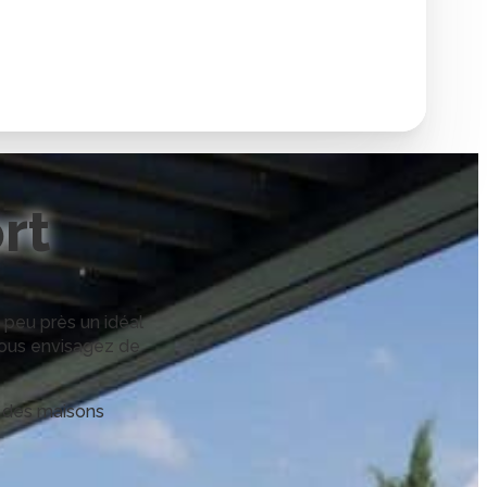
rt
 peu près un idéal
vous envisagez de
e des maisons