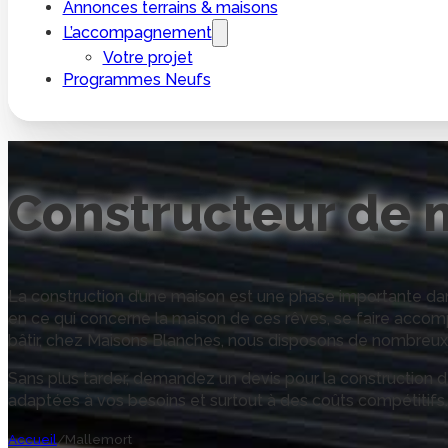
Annonces terrains & maisons
L’accompagnement
Votre projet
Programmes Neufs
Constructeur de 
La construction d’une maison est une phase importante dans
en ce qui concerne la maison de ces rêves, se faire acco
bâtir, chez Maisons Blanches, nous disposons de nombreux 
Sans plus tarder, demandez un devis pour la construction 
adaptées à vos besoins et surtout à des coûts compétitifs.
Accueil
/
Mallemort