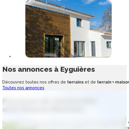
Nos annonces à
Eyguières
Découvrez toutes nos offres de
terrains
et de
terrain + maiso
Toutes nos annonces
Processus de
construction
avec
Maisons Blanches
La construction d’une maison neuve nécessite une progression é
chaque étape de votre projet immobilier, vous profitez de no