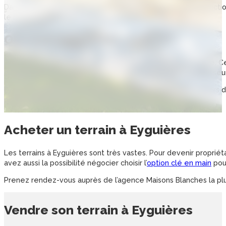
Dans le but de respecter les travaillons fixés pour la constructi
le respect du budget, est indispensable.
OÙ HABITER DANS LE 13 ?
Dans le 13, Eyguières se démarque par une solide économie. Cet
différents projets immobiliers suscitent l’intérêt des investisseu
Eyguières abrite de vastes attractions qui attirent des milliers
parfait pour y habiter ou pour des loisirs.
Acheter un
terrain
à
Eyguières
Les terrains à Eyguières sont très vastes. Pour devenir propriét
avez aussi la possibilité négocier choisir l’
option clé en main
pour
Prenez rendez-vous auprès de l’agence Maisons Blanches la plus
Vendre son
terrain
à
Eyguières