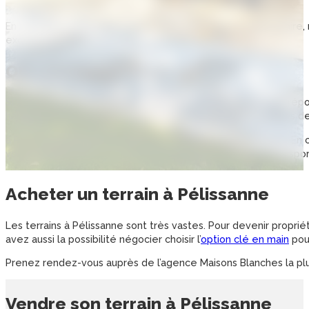
Lors des finitions.
En travaillant en étroite collaboration avec chaque prestataire,
excéder le budget est d’une importance capitale.
OÙ LOGER DANS LE 13 ?
Si vous désirez vous installer dans le 13, à Pélissanne saura r
habiter au cœur de la ville, dans le centre historique, ou près d
à Pélissanne est parfait pour vivre en famille, ou en couple. En 
vos sorties, la ville a de quoi vous satisfaire : parcs, centres spo
Acheter un
terrain
à
Pélissanne
Les terrains à Pélissanne sont très vastes. Pour devenir proprié
avez aussi la possibilité négocier choisir l’
option clé en main
pour
Prenez rendez-vous auprès de l’agence Maisons Blanches la plus
Vendre son
terrain
à
Pélissanne