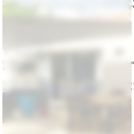
La construction d’une maison neuve nécessite une progression é
chaque étape de votre projet immobilier, vous profitez de no
Pour le choix du terrain.
La demande de permis de construction
Le terrassement si besoin
L’assainissement
Les gros œuvres
Les petits œuvres
Lors des finitions
Pour que la construction se fasse dans les délais attribués, nous
en considérant le budget.
Concevoir une maison neuve exige de respecter un processus str
Nous vous assistons
chez Maisons Blanches
à chaque étape de v
Le choix du terrain
Lors de la demande de permis de construction.
Le terrassement si besoin
Pour l’assainissement.
Les gros œuvres
Les petits œuvres