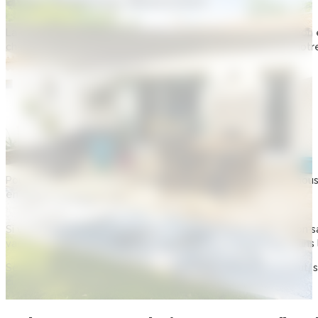
avec
Maisons Blanches
La construction d’une maison neuve nécessite une progression é
chaque étape de votre projet immobilier, vous profitez de no
Pour le choix du terrain.
La demande de permis de construction
Le terrassement si besoin
L’assainissement
Les gros œuvres
Les petits œuvres
Lors des finitions
Pour que la construction se fasse dans les délais attribués, nous
en considérant le budget.
Si vous désirez vous établir dans le 13, à La Roque-d’Anthéron 
vacances!. Que vous souhaitez habiter au cœur de la ville, dans 
Ses traditions, sa nourriture, ses décors splendides et, surtout
culturelles, aventures culinaires, parcs, centres sportifs, etc.