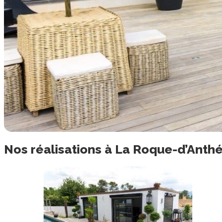
Nos
réalisations
à
La Roque-d’Anth