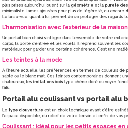
plus prisés aujourd’hui jouent sur la
géométrie
et la
pureté des
minimaliste, lames ajourées pour plus de légèreté, ou encore
d
Le brise-vue, quant à lui, permet de se protéger des regards tou
L’harmonisation avec l’extérieur de la maison
Un portail bien choisi s’intègre dans l’ensemble de votre extérieu
corps, la porte d’entrée et les volets. Il reprend souvent les
matériaux pour garder une certaine cohérence. C’est une matièr
Les teintes à la mode
À l’heure actuelle, les préférences en termes de couleurs de port
sablé ou le blanc mat. Ces teintes contemporaines donnent une
chaleureux, les
imitations bois
type chêne doré ou noyer foncé 
l’alu.
Portail alu coulissant vs portail alu 
Le
type d’ouverture
est un choix technique avant d’être esthé
l’espace disponible, du relief de votre terrain et enfin, de vos 
Coulissant : idéal pour les petits espaces e