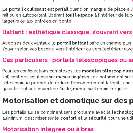
Le
portail coulissant
est parfait quand on manque de place à l’in
rail ou en autoportant, libérant
tout l’espace
à l’intérieur de la 
largeurs ou aux entrées en pente.
Battant : esthétique classique, s’ouvrant vers l
Avec ses deux vantaux, le
portail battant
offre un charme plus t
s’ouvrir selon vos besoins, vers l’intérieur ou vers l’extérieur (av
Cas particuliers : portails télescopiques ou 
Pour les configurations complexes, les
modèles télescopique
sol) sont des solutions sur mesure ingénieuses, notamment sur t
télescopique permet de réduire l’encombrement latéral, tandis qu
garantissent une ouverture fluide, même sur terrain irrégulier.
Motorisation et domotique sur des p
Les portails alu se combinent sans problème avec la
technolo
aluminium, c’est miser sur le
confort
et la
sécurité
pour une util
Motorisation intégrée ou à bras