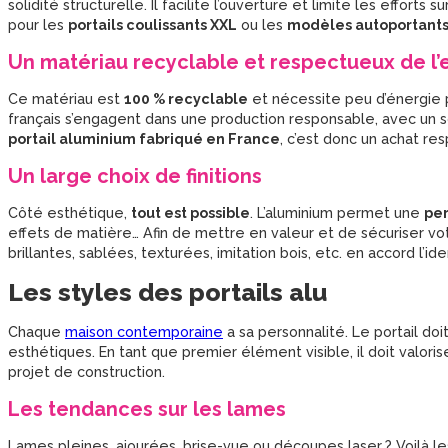
solidité structurelle. Il facilite l’ouverture et limite les efforts 
pour les
portails coulissants XXL
ou les
modèles autoportant
Un matériau recyclable et respectueux de l
Ce matériau est
100 % recyclable
et nécessite peu d’énergie 
français s’engagent dans une production responsable, avec un sou
portail aluminium fabriqué en France
, c’est donc un achat re
Un large choix de finitions
Côté esthétique,
tout est possible
. L’aluminium permet une
per
effets de matière… Afin de mettre en valeur et de sécuriser votr
brillantes, sablées, texturées, imitation bois, etc. en accord l’i
Les styles des portails alu
Chaque
maison contemporaine
a sa personnalité. Le portail doi
esthétiques. En tant que premier élément visible, il doit valor
projet de construction.
Les tendances sur les lames
Lames pleines, ajourées, brise-vue ou découpes laser ? Voilà l