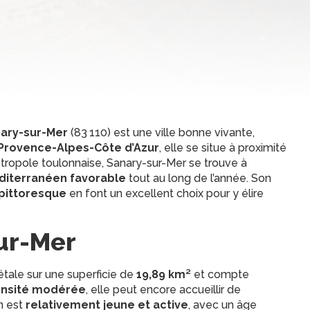
ary-sur-Mer
(83 110) est une ville bonne vivante,
Provence-Alpes-Côte d’Azur
, elle se situe à proximité
étropole toulonnaise, Sanary-sur-Mer se trouve à
diterranéen favorable
tout au long de l’année. Son
 pittoresque
en font un excellent choix pour y élire
ur-Mer
étale sur une superficie de
19,89 km²
et compte
nsité modérée
, elle peut encore accueillir de
n est
relativement jeune et active
, avec un âge