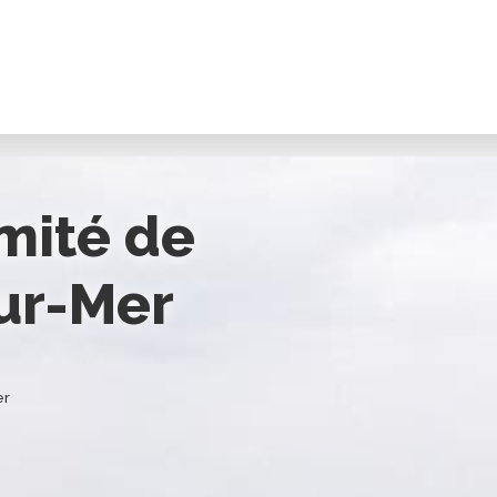
imité de
sur-Mer
er