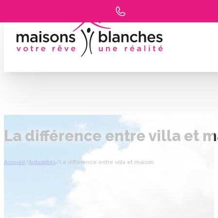
La différence entre villa et 
Accueil
/
Actualités
/
La différence entre villa et maison