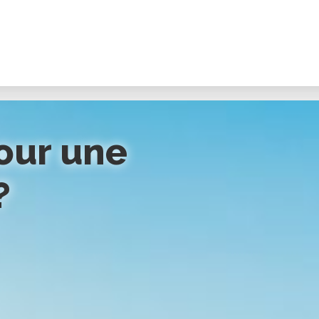
our une
?