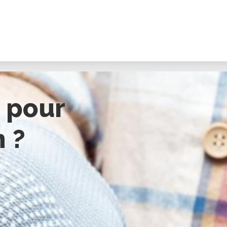
 pour
 ?