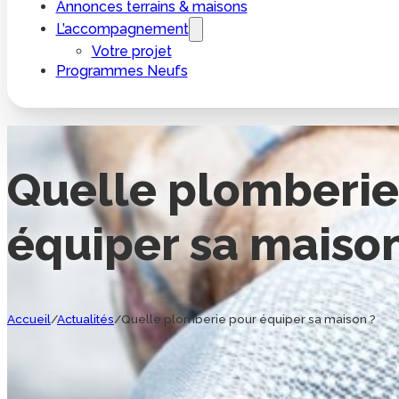
Annonces terrains & maisons
L’accompagnement
Votre projet
Programmes Neufs
Quelle plomberie
équiper sa maison
Accueil
/
Actualités
/
Quelle plomberie pour équiper sa maison ?