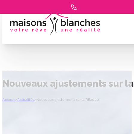
Nouveaux ajustements sur la
Accueil
/
Actualités
/
Nouveaux ajustements sur la RE2020