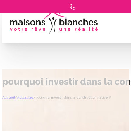
pourquoi investir dans la co
Accueil
/
Actualités
/
pourquoi investir dans la construction neuve ?