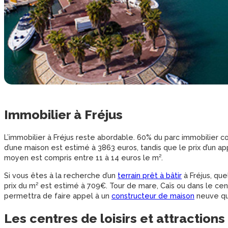
Immobilier à Fréjus
L’immobilier à Fréjus reste abordable. 60% du parc immobilier co
d’une maison est estimé à 3863 euros, tandis que le prix d’un 
moyen est compris entre 11 à 14 euros le m².
Si vous êtes à la recherche d’un
terrain prêt à bâtir
à Fréjus, que
prix du m² est estimé à 709€. Tour de mare, Caïs ou dans le centr
permettra de faire appel à un
constructeur de maison
neuve qui
Les centres de loisirs et attractions