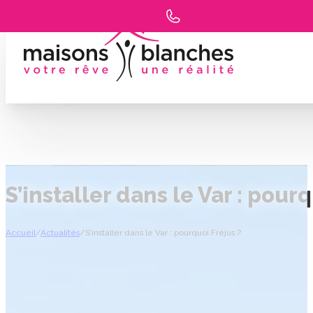
S’installer dans le Var : pourq
Accueil
/
Actualités
/
S’installer dans le Var : pourquoi Fréjus ?