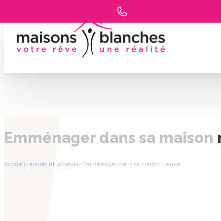
Emménager dans sa maison 
Accueil
/
achats et location
/
Emménager dans sa maison neuve