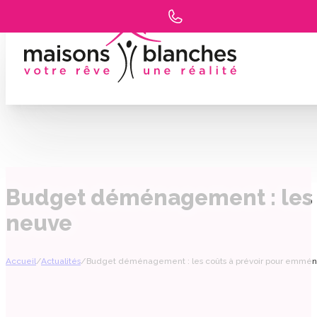
Budget déménagement : les 
neuve
Accueil
/
Actualités
/
Budget déménagement : les coûts à prévoir pour emmé