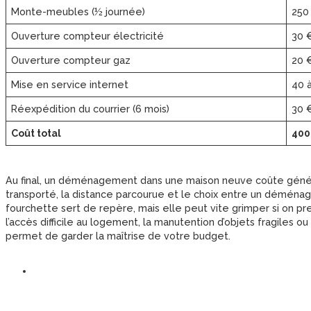
Monte-meubles (½ journée)
250
Ouverture compteur électricité
30 
Ouverture compteur gaz
20 
Mise en service internet
40 
Réexpédition du courrier (6 mois)
30 
Coût total
400
Au final, un déménagement dans une maison neuve coûte gé
transporté, la distance parcourue et le choix entre un démén
fourchette sert de repère, mais elle peut vite grimper si on p
l’accès difficile au logement, la manutention d’objets fragiles ou
permet de garder la maîtrise de votre budget.