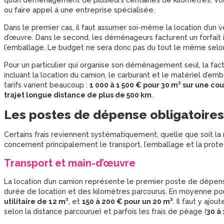
qu’un déménagement de plusieurs centaines de kilomètres. V
ou faire appel à une entreprise spécialisée.
Dans le premier cas, il faut assumer soi-même la location d’un vé
d’œuvre. Dans le second, les déménageurs facturent un forfait i
l’emballage. Le budget ne sera donc pas du tout le même selon
Pour un particulier qui organise son déménagement seul, la f
incluant la location du camion, le carburant et le matériel d’em
tarifs varient beaucoup :
1 000 à 1 500 € pour 30 m³ sur une co
trajet longue distance de plus de 500 km
.
Les postes de dépense obligatoires
Certains frais reviennent systématiquement, quelle que soit la
concernent principalement le transport, l’emballage et la prote
Transport et main-d’œuvre
La location d’un camion représente le premier poste de dépens
durée de location et des kilomètres parcourus. En moyenne po
utilitaire de 12 m³
, et
150 à 200 € pour un 20 m³
. Il faut y ajo
selon la distance parcourue) et parfois les frais de péage (
30 à