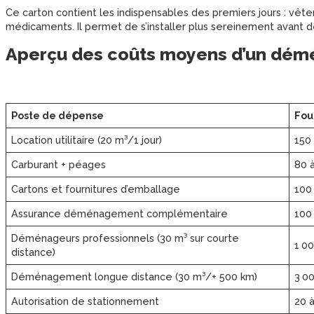
Ce carton contient les indispensables des premiers jours : vête
médicaments. Il permet de s’installer plus sereinement avant d
Aperçu des coûts moyens d’un dé
Poste de dépense
Fou
Location utilitaire (20 m³/1 jour)
150
Carburant + péages
80 
Cartons et fournitures d’emballage
100
Assurance déménagement complémentaire
100
Déménageurs professionnels (30 m³ sur courte
1 00
distance)
Déménagement longue distance (30 m³/+ 500 km)
3 0
Autorisation de stationnement
20 