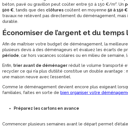
béton, pavé ou gravillon peut coûter entre 50 à 150 €/m². Un
p
500 €
, tandis que des
clôtures
coûtent en moyenne
50 à 150 €
travaux ne relèvent pas directement du déménagement, mais ils
durable.
Économiser de l’argent et du temps
Afin de maîtriser votre budget de déménagement, la meilleure
plusieurs devis à des déménageurs et évaluez les écarts de prix
période
, car hors vacances scolaires ou en milieu de semaine, 
Enfin,
trier avant de déménager
réduit le volume transporté e
recycler ce qui n’a plus d’utilité constitue un double avantage 
une maison neuve avec l’essentiel.
Comme le déménagement devient encore plus exigeant lorsqu’i
familiales, faites en sorte de
bien organiser votre déménagem
Préparez les cartons en avance
Commencer plusieurs semaines avant le départ permet d’étaler 