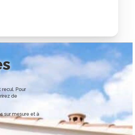
es
 recul. Pour
rirez de
s sur mesure et à