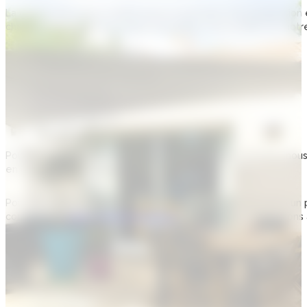
La construction d’une maison neuve nécessite une progression é
chaque étape de votre projet immobilier, vous profitez de no
Pour le choix du terrain.
La demande de permis de construction
Le terrassement si besoin
L’assainissement
Les gros œuvres
Les petits œuvres
Lors des finitions
Pour que la construction se fasse dans les délais attribués, nous
en considérant le budget.
Pour construire une maison neuve, il est essentiel de suivre u
construction.
Chez Maisons Blanches
, nous vous accompagnons 
Pour le choix du terrain.
Lors de la demande de permis de construction.
Le terrassement si besoin
L’assainissement
Dans la réalisation des gros œuvres.