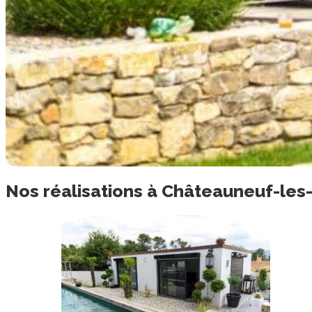
Nos
réalisations
à
Châteauneuf-les