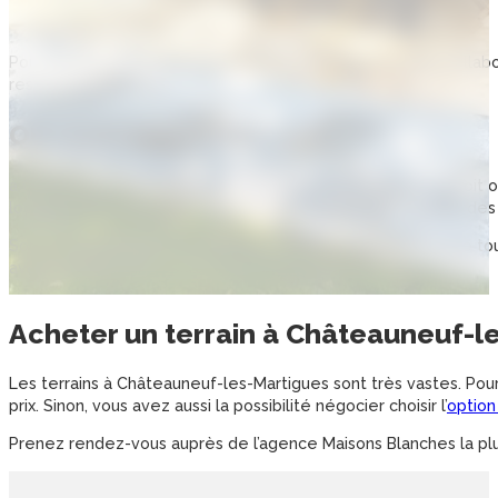
Les petits œuvres
Lors des finitions.
Pour assurer le respect des délais de construction, nous collab
respecter le budget.
OÙ HABITER DANS LE 13 ?
à Châteauneuf-les-Martigues fait partie des meilleurs endroit o
loger au cœur de la ville, dans le centre historique, ou près de
Son histoire, sa table, ses magnifiques paysages et, plus que tou
aventures culinaires, parcs, centres sportifs, etc.
Acheter un
terrain
à
Châteauneuf-le
Les terrains à Châteauneuf-les-Martigues sont très vastes. Pour
prix. Sinon, vous avez aussi la possibilité négocier choisir l’
option
Prenez rendez-vous auprès de l’agence Maisons Blanches la plu