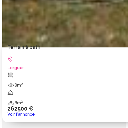
Terrain à batir
Lorgues
2
3838m
2
3838m
262500 €
Voir l'annonce