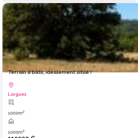
Terrain à bâtir, idéalement situé !
Lorgues
2
1000m
2
1000m