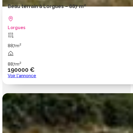
Beau terrain à Lorgues – 887 m²
Lorgues
2
887m
2
887m
190000 €
Voir l'annonce