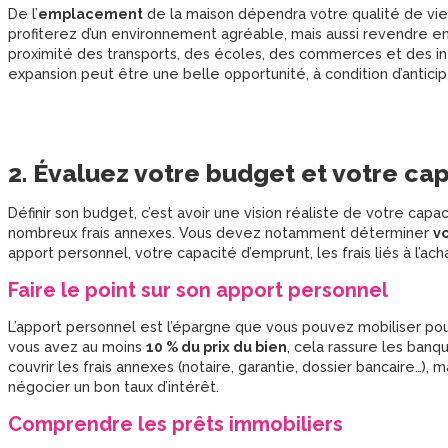
De l’
emplacement
de la maison dépendra votre qualité de vie o
profiterez d’un environnement agréable, mais aussi revendre en 
proximité des transports, des écoles, des commerces et des inf
expansion peut être une belle opportunité, à condition d’antici
2. Évaluez votre budget et votre ca
Définir son budget, c’est avoir une vision réaliste de votre capaci
nombreux frais annexes. Vous devez notamment déterminer
vo
apport personnel, votre capacité d’emprunt, les frais liés à l’ach
Faire le point sur son apport personnel
L’apport personnel est l’épargne que vous pouvez mobiliser pour 
vous avez au moins
10 % du prix du bien
, cela rassure les banq
couvrir les frais annexes (notaire, garantie, dossier bancaire…),
négocier un bon taux d’intérêt.
Comprendre les prêts immobiliers