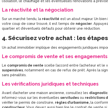
l’isolation, le chauffage et les éventuelles rénovations à prévoir
La réactivité et la négociation
Sur un marché tendu, la
réactivité
est un atout majeur. Un bien 
votre coup de cœur trouvé, il est temps de
négocier
. Appuyez-
quartier et d’éventuels défauts pour obtenir une réduction.
4. Sécurisez votre achat : les étape
Un achat immobilier implique des engagements juridiques impor
Le compromis de vente et ses engagements
Le
compromis de vente
scelle l’accord entre l’acheteur et le 
suspensives
, notamment en cas de refus de prêt. Après la sig
sans pénalités.
Les vérifications juridiques et techniques
Avant d’acheter une maison ancienne, consultez les
diagnostic
informez-vous sur les éventuelles
servitudes
ou
restrictions 
vérifier le permis de construire,
règles d’urbanisme,
la conform
constructeur.
Vous devez aussi bien lire le contrat de vente s