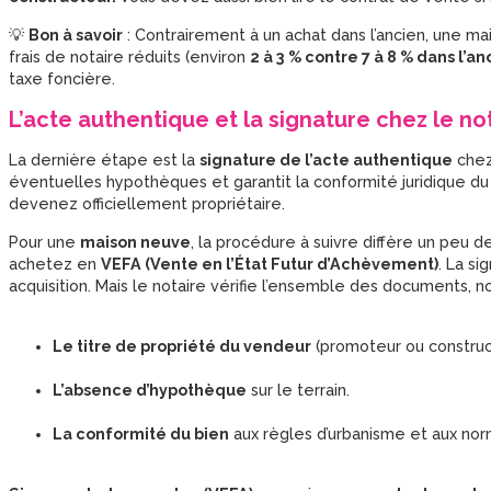
💡
Bon à savoir
: Contrairement à un achat dans l’ancien, une m
frais de notaire réduits (environ
2 à 3 % contre 7 à 8 % dans l’an
taxe foncière.
L’acte authentique et la signature chez le no
La dernière étape est la
signature de l’acte authentique
chez 
éventuelles hypothèques et garantit la conformité juridique du 
devenez officiellement propriétaire.
Pour une
maison neuve
, la procédure à suivre diffère un peu de
achetez en
VEFA (Vente en l’État Futur d’Achèvement)
. La si
acquisition. Mais le notaire vérifie l’ensemble des documents, 
Le titre de propriété du vendeur
(promoteur ou construc
L’absence d’hypothèque
sur le terrain.
La conformité du bien
aux règles d’urbanisme et aux nor