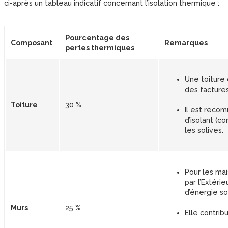
ci-après un tableau indicatif concernant l’isolation thermique :
Pourcentage des
Composant
Remarques
pertes thermiques
Une toiture
des factures
Toiture
30 %
Il est reco
d’isolant (c
les solives.
Pour les mai
par l’Extéri
d’énergie so
Murs
25 %
Elle contrib