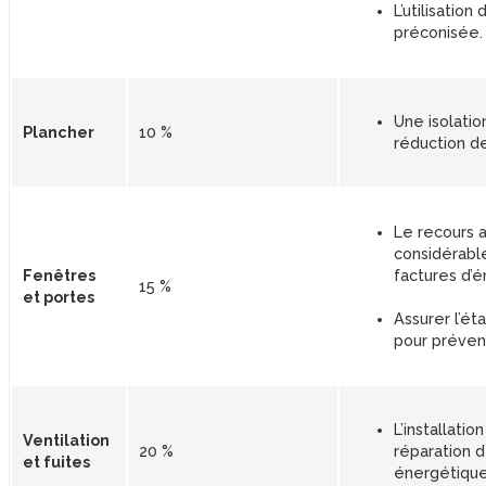
L’utilisatio
préconisée.
Une isolatio
Plancher
10 %
réduction d
Le recours a
considérabl
Fenêtres
factures d’é
15 %
et portes
Assurer l’ét
pour prévenir
L’installati
Ventilation
20 %
réparation d
et fuites
énergétique