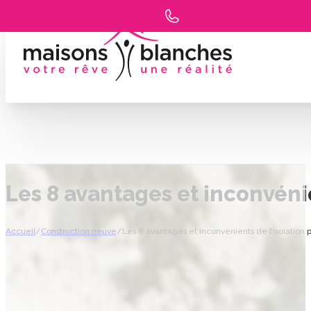
Les 8 avantages et inconvénien
Accueil
/
Construction neuve
/
Les 8 avantages et inconvénients de l’isolation p