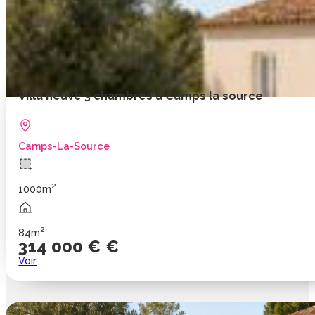
Villa neuve 3 chambres à Camps la source
Camps-La-Source
2
1000m
2
84m
314 000 € €
Voir