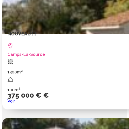
NOUVEAU !!!
Camps-La-Source
2
1300m
2
100m
375 000 € €
Voir