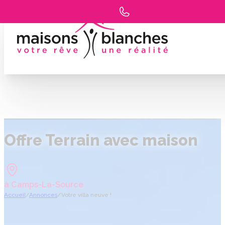
Offre Terrain avec maison
à Camps-La-Source
Accueil
/
Annonces
/
Votre villa neuve !