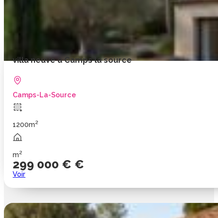
villa neuve à Camps la source
Camps-La-Source
2
1200m
2
m
299 000 € €
Voir