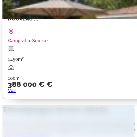
NOUVEAU !!!
Camps-La-Source
2
1450m
2
100m
388 000 € €
Voir
Témoignages
de nos clients
Découvrez les histoires inspirantes de nos clients et plongez
sincères, reflétant notre engagement à construire des maisons 
Tous les témoignages