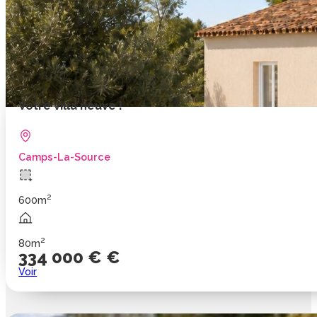
Votre villa neuve !
Camps-La-Source
2
600m
2
80m
334 000 € €
Voir