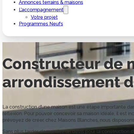
Annonces terrains & maisons
L’accompagnement
Votre projet
Programmes Neufs
Constructeur de 
arrondissement d
La construction d’une maison est une étape importante dans l
réflexion. Pour pouvoir concevoir sa maison idéale, il est 
prévoyez de créer, chez Maisons Blanches, nous disposons
Sans plus tarder, demandez un devis pour la construction d