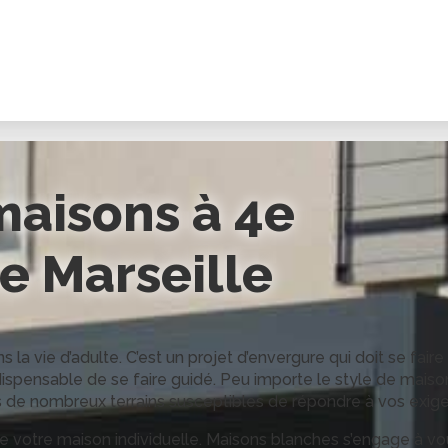
maisons à
4e
e Marseille
a vie d’adulte. C’est un projet d’envergure qui doit se faire
indispensable de se faire guidé. Peu importe le style de mais
 de nombreux terrains susceptibles de répondre à vos exig
e votre maison individuelle. Maisons blanches s’engage à vo