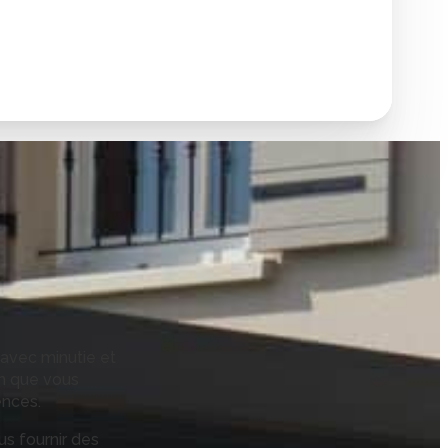
 avec minutie et
on que vous
ences.
us fournir des