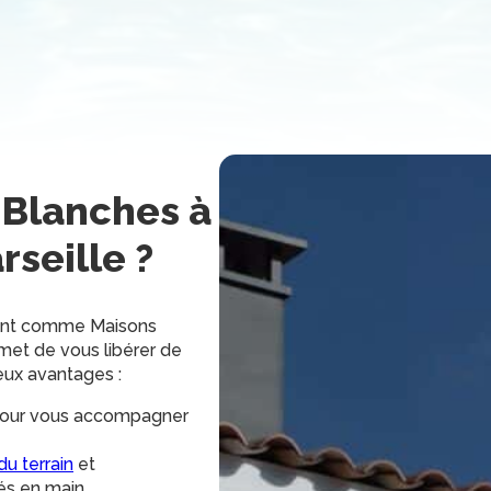
 Blanches
à
rseille
?
tent comme Maisons
met de vous libérer de
eux avantages :
on pour vous accompagner
du terrain
et
és en main.